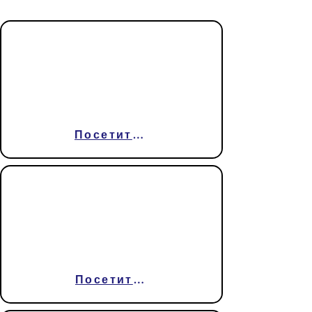
Канцелярия
Верховного
суда
Посетить сайт
Канцелярия
Государственно
го суда
Посетить сайт