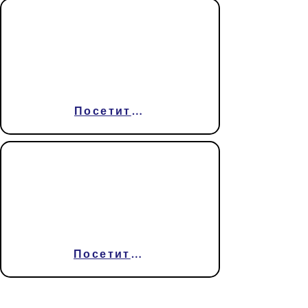
Канцелярия
магистратского
суда
Посетить сайт
Канцелярия
магистратског
о суда
Посетить сайт