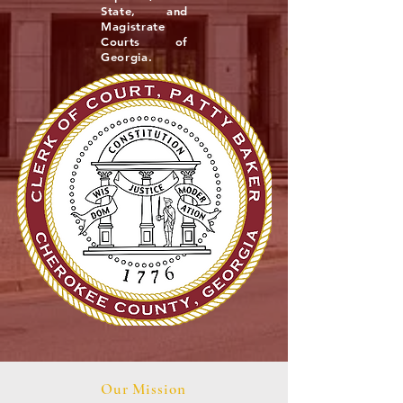
State, and
Magistrate
Courts of
Georgia.
Our Mission