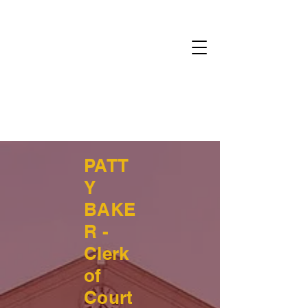
PATT
Y
BAKE
R -
Clerk
of
Court