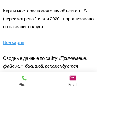
Карты месторасположения объектов HSI
(пересмотрено 1 июля 2020 г.): организовано
по названию округа:
Все карты
Сводные данные по сайту:
(Примечание:
файл PDF большой, рекомендуется
загрузить его, а не просматривать)
Phone
Email
Резюме сайта
Таблица инвентаризации опасных участков
Графство Чероки, Джорджия «Там, где
метро встречается с горами» | © Совет
уполномоченных округа Чероки